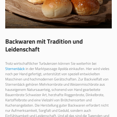
Backwaren mit Tradition und
Leidenschaft
Trotz wirtschaftlicher Turbulenzen können Sie weiterhin bei
Sternenbäck
in der Marktpassage Apolda einkaufen. Hier wird vieles
noch per Hand gefertigt, unterstützt von speziell entwickelten
Maschinen und hochmodernen Gerätschaften. Zur Backvielfalt von
Sternenbäck gehören Mehrkornbrote und Weizenmischbrote aus
hauseigenem Natursauerteig, schonend von Hand gearbeitete
Bauernbrote Schweizer Art, herzhafte Roggenbrote, Dinkelbrote,
Kartoffelbrote und eine Vielzahl von Brötchensorten und
Kuchenangeboten. Die Herstellung guter Backwaren erfordert nicht
nur Aufmerksamkeit, Sorgfalt und Geduld, sondern auch
Einfühlsamkeit und Leidenschaft. Und all das sind die Tugenden und