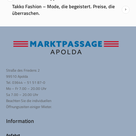
Takko Fashion – Mode, die begeistert. Preise, die
überraschen.
Straße des Friedens 2
99510 Apolda
Tel. 03644 – 51 51 87-0
Mo – Fr 7.00 – 20.00 Uhr
Sa 7.00 – 20.00 Uhr
Beachten Sie die individuellen
Öffnungszeiten einiger Mieter.
Information
Anfahrt