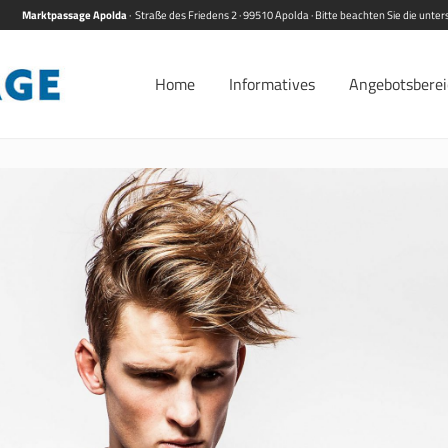
Marktpassage Apolda
· Straße des Friedens 2 · 99510 Apolda · Bitte beachten Sie die unt
Home
Informatives
Angebotsbere