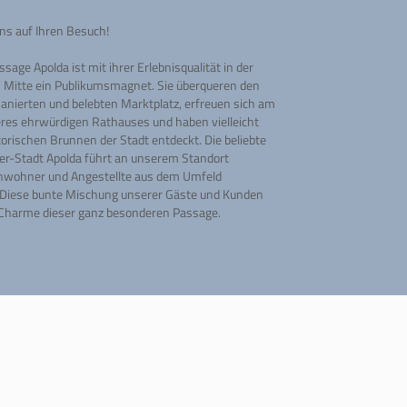
ns auf Ihren Besuch!
sage Apolda ist mit ihrer Erlebnisqualität in der
n Mitte ein Publikumsmagnet. Sie überqueren den
sanierten und belebten Marktplatz, erfreuen sich am
eres ehrwürdigen Rathauses und haben vielleicht
torischen Brunnen der Stadt entdeckt. Die beliebte
er-Stadt Apolda führt an unserem Standort
Anwohner und Angestellte aus dem Umfeld
iese bunte Mischung unserer Gäste und Kunden
Charme dieser ganz besonderen Passage.