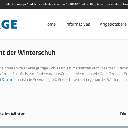
Marktpassage Apolda
· Straße des Friedens 2 · 99510 Apolda · Bitte beachten Sie die unt
Home
Informatives
Angebotsbere
icht der Winterschuh
mal sollte er eine griffige Sohle und ein markantes Profil besitzen. Stichwo
ßwärme. Ebenfalls empfehlenswert wäre eine Membran wie Gote-Tex oder Eco
i
Deichmann
ist die Auswahl groß. Vielleicht wartet ja genau der Winterschuh
de im Winter
Die