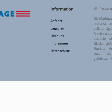
Information
Wir freuen u
Die Marktpas
Anfahrt
historische
Lageplan
vollständig 
Anblick uns
Über uns
auch die his
Impressum
Glockengieß
Touristen, 
Datenschutz
zusammen. D
gehört zum 