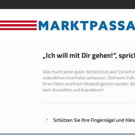
„Ich will mit Dir gehen!“, spr
Was macht einen guten Winterschuh aus? Zunächst ein
ordentliches Innenfutter aufweisen. Stichwort: Fu
Ihren Füßen und Ihrem Modestil gerecht werden. Be
beim Auswählen und Anprobieren!
Schützen Sie Ihre Fingernägel und Hän