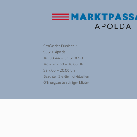
Straße des Friedens 2
99510 Apolda
Tel. 03644 – 51 51 87-0
Mo – Fr 7.00 – 20.00 Uhr
Sa 7.00 – 20.00 Uhr
Beachten Sie die individuellen
Öffnungszeiten einiger Mieter.